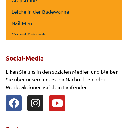
Grabsteine
Leiche in der Badewanne
Nail Men
Grusel Schrank
Gestell mit Gliedmaßen
Social-Media
The Anti Christ
Zombie Mother Earth
Liken Sie uns in den sozialen Medien und bleiben
Sie über unsere neuesten Nachrichten oder
Teufelszombie
Werbeaktionen auf dem Laufenden.
Freaky Girl “The Exorzist”
Evil Twins
The Grim Reaper
The Horror Clown