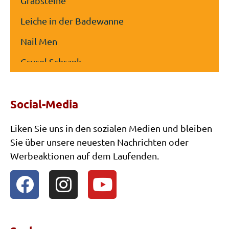
Grabsteine
Leiche in der Badewanne
Nail Men
Grusel Schrank
Gestell mit Gliedmaßen
Social-Media
The Anti Christ
Zombie Mother Earth
Liken Sie uns in den sozialen Medien und bleiben
Sie über unsere neuesten Nachrichten oder
Teufelszombie
Werbeaktionen auf dem Laufenden.
Freaky Girl “The Exorzist”
Evil Twins
The Grim Reaper
The Horror Clown