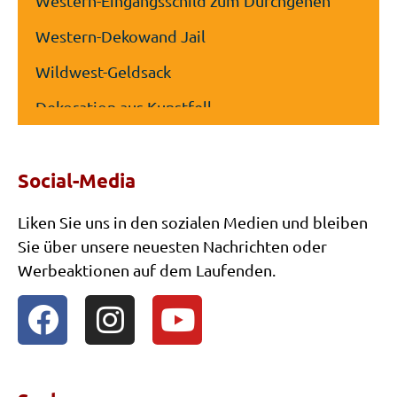
Western-Eingangsschild zum Durchgehen
Western-Dekowand Jail
Wildwest-Geldsack
Dekoration aus Kunstfell
Schaukelstuhl
Social-Media
Rustikale Holzleiter
Wagenrad
Liken Sie uns in den sozialen Medien und bleiben
Sie über unsere neuesten Nachrichten oder
Kaktus Western-Dekoration
Werbeaktionen auf dem Laufenden.
Perserteppich
Schatztruhe mit Licht und Ton
Weinflasche im Korb
Pferdegestell