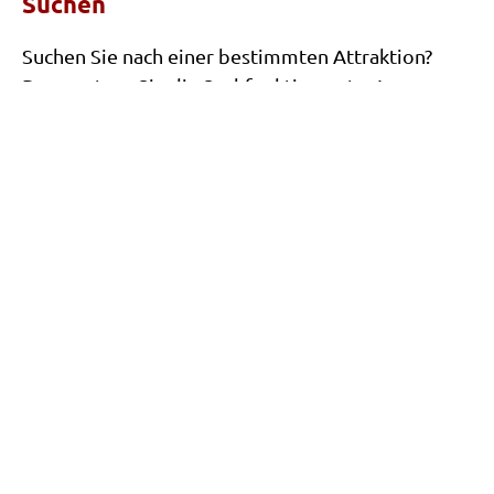
Suchen
Dekorative hölzerne Dekorwand
Suchen Sie nach einer bestimmten Attraktion?
Strohkörbe mieten
Dann nutzen Sie die Suchfunktion unten!
Sontiges
Häufig gestellte Fragen
Algemeine Gebrauchs Anleitung
Mietbedingungen
Strom Bezeichnung
Datenschutzerklärung